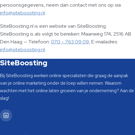
persoonsgegevens, neem dan contact met ons op via
info@siteboosting.nl
.
SiteBoosting.nl is een website van SiteBoosting.
SiteBoosting is als volgt te bereiken: Maanweg 174, 2516 AB
Den Haag — Telefoon:
070 - 763 09 09
, E-mailadres:
info@siteboosting.nl
.
SiteBoosting
Bij SiteBoosting werken online specialisten die graag de aanpak
van je online marketing onder de loep willen nemen. Waarom
wachten met het online laten groeien van je onderneming? Aan de
slag!
SiteBoosting op LinkedIn